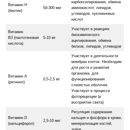
карбоксилирования, обмена
Витамин Н
50-300 мкг
аминокислот, липидов,
(биотин)
углеводов, нуклеиновых
кислот
Участвует в реакциях
Витамин
биохимического
В3 (пантотеновая
5-10 мг
ацилирования, обмена
кислота)
белков, липидов, углеводов
Участвует в деятельности
мембран клеток. Необходим
для роста и развития
организма, для
Витамин А
0,5-2,5 мг
функционирования
(ретинол)
слизистых оболочек.
Участвует в процессе
фоторецепции (в
восприятии света)
Регуляция содержания
Витамин D
кальция и фосфора в крови,
2,5-10 мкг
(кальциферол)
минерализация костей,
зубов