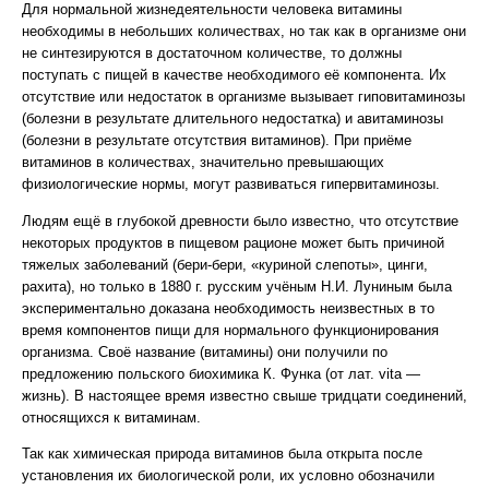
Для нормальной жизнедеятельности человека витамины
необходимы в небольших количествах, но так как в организме они
не синтезируются в достаточном количестве, то должны
поступать с пищей в качестве необходимого её компонента. Их
отсутствие или недостаток в организме вызывает гиповитаминозы
(болезни в результате длительного недостатка) и авитаминозы
(болезни в результате отсутствия витаминов). При приёме
витаминов в количествах, значительно превышающих
физиологические нормы, могут развиваться гипервитаминозы.
Людям ещё в глубокой древности было известно, что отсутствие
некоторых продуктов в пищевом рационе может быть причиной
тяжелых заболеваний (бери-бери, «куриной слепоты», цинги,
рахита), но только в 1880 г. русским учёным Н.И. Луниным была
экспериментально доказана необходимость неизвестных в то
время компонентов пищи для нормального функционирования
организма. Своё название (витамины) они получили по
предложению польского биохимика К. Функа (от лат. vita —
жизнь). В настоящее время известно свыше тридцати соединений,
относящихся к витаминам.
Так как химическая природа витаминов была открыта после
установления их биологической роли, их условно обозначили