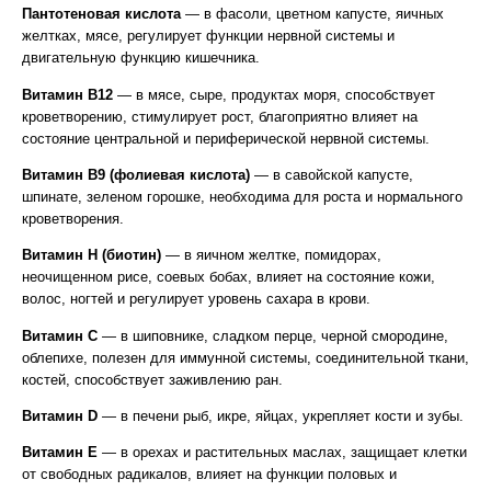
Пантотеновая кислота
— в фасоли, цветном капусте, яичных
желтках, мясе, регулирует функции нервной системы и
двигательную функцию кишечника.
Витамин B12
— в мясе, сыре, продуктах моря, способствует
кроветворению, стимулирует рост, благоприятно влияет на
состояние центральной и периферической нервной системы.
Витамин В9 (фолиевая кислота)
— в савойской капусте,
шпинате, зеленом горошке, необходима для роста и нормального
кроветворения.
Витамин Н (биотин)
— в яичном желтке, помидорах,
неочищенном рисе, соевых бобах, влияет на состояние кожи,
волос, ногтей и регулирует уровень сахара в крови.
Витамин С
— в шиповнике, сладком перце, черной смородине,
облепихе, полезен для иммунной системы, соединительной ткани,
костей, способствует заживлению ран.
Витамин D
— в печени рыб, икре, яйцах, укрепляет кости и зубы.
Витамин Е
— в орехах и растительных маслах, защищает клетки
от свободных радикалов, влияет на функции половых и